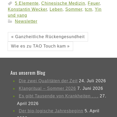
5 Elemente
,
Chinesische Medizin
,
Feuer
,
Konstantin Wecker
,
Leben
,
Sommer
,
tcm
,
Yin
und yang
Newsletter
« Ganzheitliche Rückengesundheit
Wie es zu TAO Touch kam »
Aus unserem Blog
Die zwei Qualitäten der Zeit
24. Juli 2026
Klangritual – Sommer 2026
7. Juni 2026
Es gibt Tausende von Krankheiten . . .
27.
April 2026
Der bio-logische Jahresbeginn
5. April